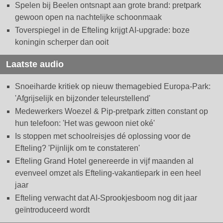
Spelen bij Beelen ontsnapt aan grote brand: pretpark
gewoon open na nachtelijke schoonmaak
Toverspiegel in de Efteling krijgt AI-upgrade: boze
koningin scherper dan ooit
Laatste audio
Snoeiharde kritiek op nieuw themagebied Europa-Park:
'Afgrijselijk en bijzonder teleurstellend'
Medewerkers Woezel & Pip-pretpark zitten constant op
hun telefoon: 'Het was gewoon niet oké'
Is stoppen met schoolreisjes dé oplossing voor de
Efteling? 'Pijnlijk om te constateren'
Efteling Grand Hotel genereerde in vijf maanden al
evenveel omzet als Efteling-vakantiepark in een heel
jaar
Efteling verwacht dat AI-Sprookjesboom nog dit jaar
geïntroduceerd wordt