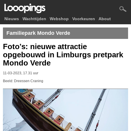
Nieuws
Wachttijden
Webshop
Voorkeuren
About
Familiepark Mondo Verde
Foto's: nieuwe attractie
opgebouwd in Limburgs pretpark
Mondo Verde
11-03-2023, 17.31 uur
Beeld: Dreessen Craning