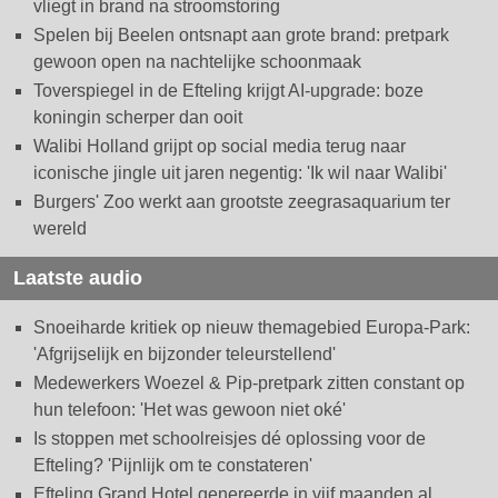
vliegt in brand na stroomstoring
Spelen bij Beelen ontsnapt aan grote brand: pretpark
gewoon open na nachtelijke schoonmaak
Toverspiegel in de Efteling krijgt AI-upgrade: boze
koningin scherper dan ooit
Walibi Holland grijpt op social media terug naar
iconische jingle uit jaren negentig: 'Ik wil naar Walibi'
Burgers' Zoo werkt aan grootste zeegrasaquarium ter
wereld
Laatste audio
Snoeiharde kritiek op nieuw themagebied Europa-Park:
'Afgrijselijk en bijzonder teleurstellend'
Medewerkers Woezel & Pip-pretpark zitten constant op
hun telefoon: 'Het was gewoon niet oké'
Is stoppen met schoolreisjes dé oplossing voor de
Efteling? 'Pijnlijk om te constateren'
Efteling Grand Hotel genereerde in vijf maanden al