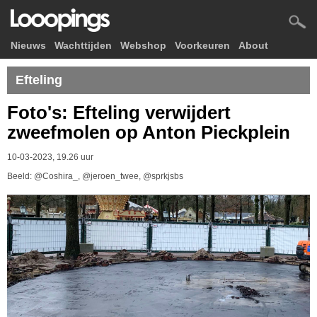
Nieuws
Wachttijden
Webshop
Voorkeuren
About
Efteling
Foto's: Efteling verwijdert
zweefmolen op Anton Pieckplein
10-03-2023, 19.26 uur
Beeld: @Coshira_, @jeroen_twee, @sprkjsbs