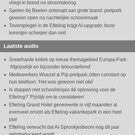
vliegt in brand na stroomstoring
Spelen bij Beelen ontsnapt aan grote brand: pretpark
gewoon open na nachtelijke schoonmaak
Toverspiegel in de Efteling krijgt AI-upgrade: boze
koningin scherper dan ooit
Laatste audio
Snoeiharde kritiek op nieuw themagebied Europa-Park:
'Afgrijselijk en bijzonder teleurstellend'
Medewerkers Woezel & Pip-pretpark zitten constant op
hun telefoon: 'Het was gewoon niet oké'
Is stoppen met schoolreisjes dé oplossing voor de
Efteling? 'Pijnlijk om te constateren'
Efteling Grand Hotel genereerde in vijf maanden al
evenveel omzet als Efteling-vakantiepark in een heel
jaar
Efteling verwacht dat AI-Sprookjesboom nog dit jaar
geïntroduceerd wordt