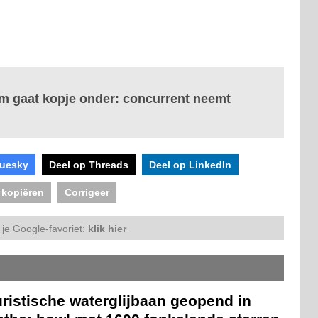
 gaat kopje onder: concurrent neemt
luesky
Deel op Threads
Deel op LinkedIn
 kopiëren
Corrigeer
je Google-favoriet:
klik hier
ristische waterglijbaan geopend in