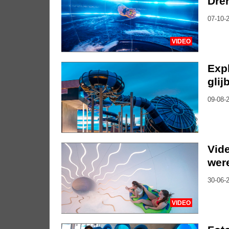
Dre
07-10-2
VIDEO
Exp
glij
09-08-2
Vide
wer
30-06-2
VIDEO