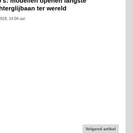
o's: modellen openen langste
hterglijbaan ter wereld
019, 14.04 uur
Volgend artikel