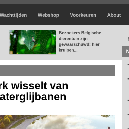
Wachttijden
Webshop
Voorkeuren
About
Bezoekers Belgische
dierentuin zijn
.
gewaarschuwd: hier
kruipen...
N
rk wisselt van
aterglijbanen