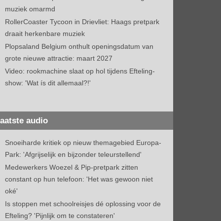
muziek omarmd
RollerCoaster Tycoon in Drievliet: Haags pretpark
draait herkenbare muziek
Plopsaland Belgium onthult openingsdatum van
grote nieuwe attractie: maart 2027
Video: rookmachine slaat op hol tijdens Efteling-
show: 'Wat ís dit allemaal?!'
aatste audio
Snoeiharde kritiek op nieuw themagebied Europa-
Park: 'Afgrijselijk en bijzonder teleurstellend'
Medewerkers Woezel & Pip-pretpark zitten
constant op hun telefoon: 'Het was gewoon niet
oké'
Is stoppen met schoolreisjes dé oplossing voor de
Efteling? 'Pijnlijk om te constateren'