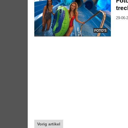
Fot
trec
29-06-2
FOTO'S
Vorig artikel