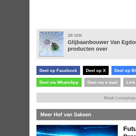
ZIE OOK
Glijbaanbouwer Van Egdom
producten over
Deel op Facebook
Deel op X
Deel op B
Deel via WhatsApp
Deel via e-mail
Link
Maak Looopings 
Meer Hof van Saksen
Futu