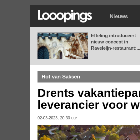
Nieuws
Efteling introduceert
nieuw concept in
Raveleijn-restaurant:..
Hof van Saksen
Drents vakantiepa
leverancier voor w
02-03-2023, 20.30 uur