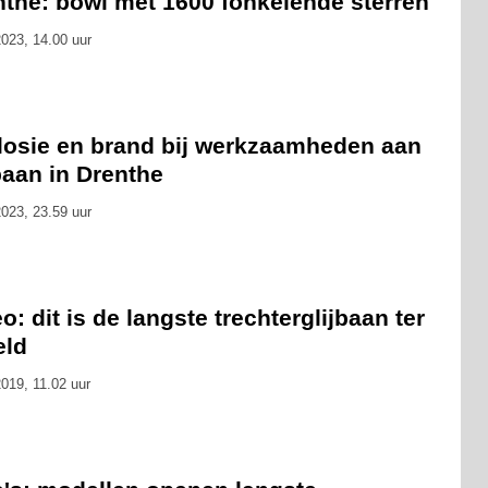
nthe: bowl met 1600 fonkelende sterren
023, 14.00 uur
losie en brand bij werkzaamheden aan
baan in Drenthe
023, 23.59 uur
o: dit is de langste trechterglijbaan ter
eld
019, 11.02 uur