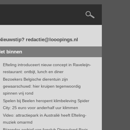
Nieuwstip? redactie@looopings.nl
et binnen
Efteling introduceert nieuw concept in Raveleijn-
restaurant: ontbijt, lunch en diner
Bezoekers Belgische dierentuin zijn
gewaarschuwd: hier kruipen tegenwoordig
spinnen vrij rond
Spelen bij Beelen heropent klimbeleving Spider
City: 25 euro voor anderhalf uur klimmen
Video: attractiepark in Australië heeft Efteling-
muziek omarmd
Bijzonder archief van fanclub Disneyland Paris