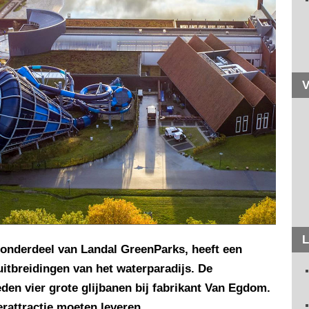
V
L
 onderdeel van Landal GreenParks, heeft een
itbreidingen van het waterparadijs. De
den vier grote glijbanen bij fabrikant Van Egdom.
erattractie moeten leveren.