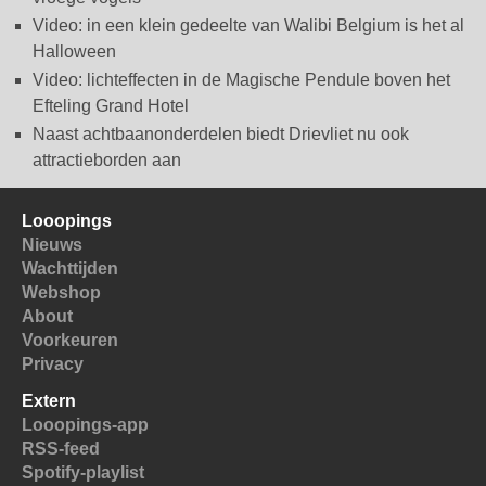
Video: in een klein gedeelte van Walibi Belgium is het al
Halloween
Video: lichteffecten in de Magische Pendule boven het
Efteling Grand Hotel
Naast achtbaanonderdelen biedt Drievliet nu ook
attractieborden aan
Looopings
Nieuws
Wachttijden
Webshop
About
Voorkeuren
Privacy
Extern
Looopings-app
RSS-feed
Spotify-playlist