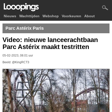
Nieuws
Wachttijden
Webshop
Voorkeuren
About
Parc Astérix Paris
Video: nieuwe lanceerachtbaan
Parc Astérix maakt testritten
05-02-2023, 08.01 uur
Beeld: @KingRCT3