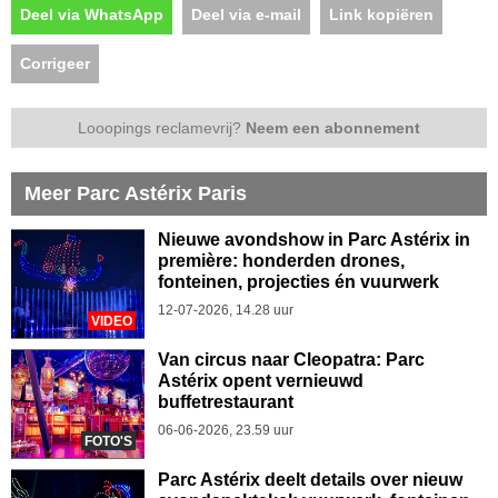
Deel via WhatsApp
Deel via e-mail
Link kopiëren
Corrigeer
Looopings reclamevrij?
Neem een abonnement
Meer Parc Astérix Paris
Nieuwe avondshow in Parc Astérix in
première: honderden drones,
fonteinen, projecties én vuurwerk
12-07-2026, 14.28 uur
VIDEO
Van circus naar Cleopatra: Parc
Astérix opent vernieuwd
buffetrestaurant
06-06-2026, 23.59 uur
FOTO'S
Parc Astérix deelt details over nieuw