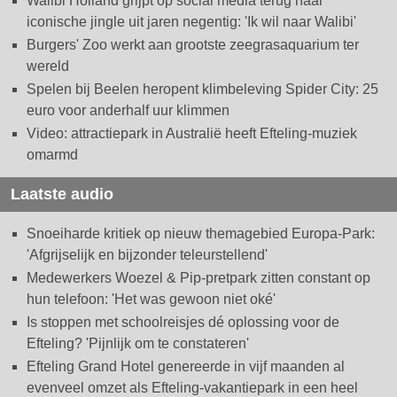
Walibi Holland grijpt op social media terug naar
iconische jingle uit jaren negentig: 'Ik wil naar Walibi'
Burgers' Zoo werkt aan grootste zeegrasaquarium ter
wereld
Spelen bij Beelen heropent klimbeleving Spider City: 25
euro voor anderhalf uur klimmen
Video: attractiepark in Australië heeft Efteling-muziek
omarmd
Laatste audio
Snoeiharde kritiek op nieuw themagebied Europa-Park:
'Afgrijselijk en bijzonder teleurstellend'
Medewerkers Woezel & Pip-pretpark zitten constant op
hun telefoon: 'Het was gewoon niet oké'
Is stoppen met schoolreisjes dé oplossing voor de
Efteling? 'Pijnlijk om te constateren'
Efteling Grand Hotel genereerde in vijf maanden al
evenveel omzet als Efteling-vakantiepark in een heel