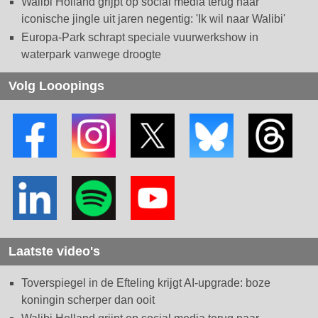
Walibi Holland grijpt op social media terug naar
iconische jingle uit jaren negentig: 'Ik wil naar Walibi'
Europa-Park schrapt speciale vuurwerkshow in
waterpark vanwege droogte
Volg Looopings
Laatste video's
Toverspiegel in de Efteling krijgt AI-upgrade: boze
koningin scherper dan ooit