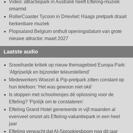
Video: attractiepark in Australië heeft Efteling-muziek
omarmd
RollerCoaster Tycoon in Drievliet: Haags pretpark draait
herkenbare muziek
Plopsaland Belgium onthult openingsdatum van grote
nieuwe attractie: maart 2027
Laatste audio
Snoeiharde kritiek op nieuw themagebied Europa-Park:
'Afgrijselijk en bijzonder teleurstellend'
Medewerkers Woezel & Pip-pretpark zitten constant op
hun telefoon: 'Het was gewoon niet oké'
Is stoppen met schoolreisjes dé oplossing voor de
Efteling? 'Pijnlijk om te constateren'
Efteling Grand Hotel genereerde in vijf maanden al
evenveel omzet als Efteling-vakantiepark in een heel
jaar
Efteling verwacht dat AI-Sprookjesboom nog dit jaar