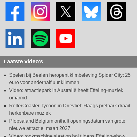
Laatste video's
Spelen bij Beelen heropent klimbeleving Spider City: 25
euro voor anderhalf uur klimmen
Video: attractiepark in Australië heeft Efteling-muziek
omarmd
RollerCoaster Tycoon in Drievliet: Haags pretpark draait
herkenbare muziek
Plopsaland Belgium onthult openingsdatum van grote
nieuwe attractie: maart 2027
Video: rookmachine slaat op hol tijdens Efteling-show: