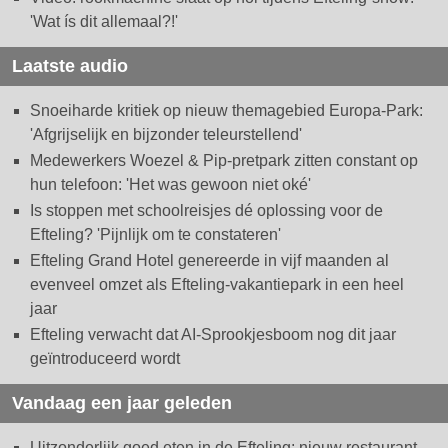
'Wat ís dit allemaal?!'
Laatste audio
Snoeiharde kritiek op nieuw themagebied Europa-Park:
'Afgrijselijk en bijzonder teleurstellend'
Medewerkers Woezel & Pip-pretpark zitten constant op
hun telefoon: 'Het was gewoon niet oké'
Is stoppen met schoolreisjes dé oplossing voor de
Efteling? 'Pijnlijk om te constateren'
Efteling Grand Hotel genereerde in vijf maanden al
evenveel omzet als Efteling-vakantiepark in een heel
jaar
Efteling verwacht dat AI-Sprookjesboom nog dit jaar
geïntroduceerd wordt
Vandaag een jaar geleden
Uitzonderlijk goed eten in de Efteling: nieuw restaurant