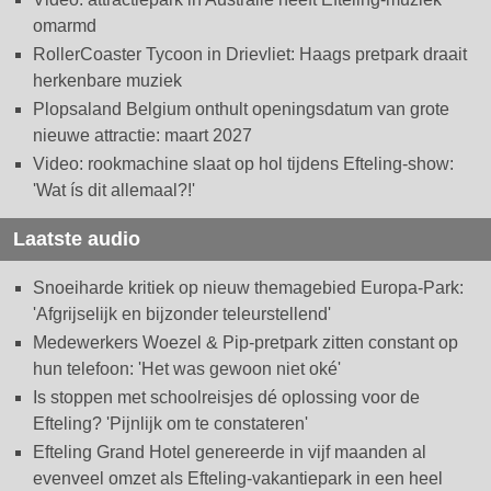
omarmd
RollerCoaster Tycoon in Drievliet: Haags pretpark draait
herkenbare muziek
Plopsaland Belgium onthult openingsdatum van grote
nieuwe attractie: maart 2027
Video: rookmachine slaat op hol tijdens Efteling-show:
'Wat ís dit allemaal?!'
Laatste audio
Snoeiharde kritiek op nieuw themagebied Europa-Park:
'Afgrijselijk en bijzonder teleurstellend'
Medewerkers Woezel & Pip-pretpark zitten constant op
hun telefoon: 'Het was gewoon niet oké'
Is stoppen met schoolreisjes dé oplossing voor de
Efteling? 'Pijnlijk om te constateren'
Efteling Grand Hotel genereerde in vijf maanden al
evenveel omzet als Efteling-vakantiepark in een heel