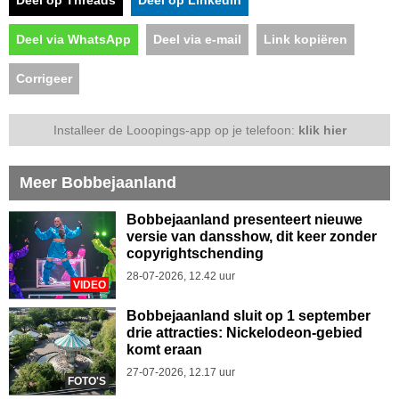
Deel via WhatsApp
Deel via e-mail
Link kopiëren
Corrigeer
Installeer de Looopings-app op je telefoon:
klik hier
Meer Bobbejaanland
Bobbejaanland presenteert nieuwe
versie van dansshow, dit keer zonder
copyrightschending
28-07-2026, 12.42 uur
VIDEO
Bobbejaanland sluit op 1 september
drie attracties: Nickelodeon-gebied
komt eraan
27-07-2026, 12.17 uur
FOTO'S