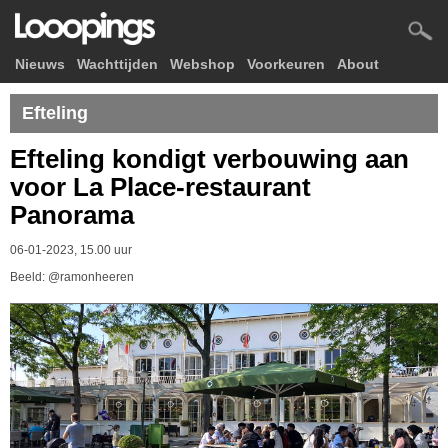
Nieuws
Wachttijden
Webshop
Voorkeuren
About
Efteling
Efteling kondigt verbouwing aan
voor La Place-restaurant
Panorama
06-01-2023, 15.00 uur
Beeld: @ramonheeren