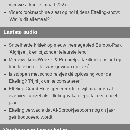
nieuwe attractie: maart 2027
Video: rookmachine slaat op hol tijdens Efteling-show:
'Wat ís dit allemaal?!'
Laatste audio
Snoeiharde kritiek op nieuw themagebied Europa-Park:
'Afgrijselijk en bijzonder teleurstellend'
Medewerkers Woezel & Pip-pretpark zitten constant op
hun telefoon: 'Het was gewoon niet oké'
Is stoppen met schoolreisjes dé oplossing voor de
Efteling? 'Pijnlijk om te constateren'
Efteling Grand Hotel genereerde in vijf maanden al
evenveel omzet als Efteling-vakantiepark in een heel
jaar
Efteling verwacht dat AI-Sprookjesboom nog dit jaar
geïntroduceerd wordt
Vandaag een jaar geleden