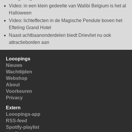
Video: in een klein gedeelte van Walibi Belgium is het al
Halloween
Video: lichteffecten in de Magische Pendule boven het
Efteling Grand Hotel
Naast achtbaanonderdelen biedt Drievliet nu ook
attractieborden aan
Looopings
Nieuws
Wachttijden
Webshop
About
Voorkeuren
Privacy
Extern
Looopings-app
RSS-feed
Spotify-playlist