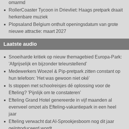
omarmd
RollerCoaster Tycoon in Drievliet: Haags pretpark draait
herkenbare muziek
Plopsaland Belgium onthult openingsdatum van grote
nieuwe attractie: maart 2027
Laatste audio
Snoeiharde kritiek op nieuw themagebied Europa-Park:
'Afgrijselijk en bijzonder teleurstellend'
Medewerkers Woezel & Pip-pretpark zitten constant op
hun telefoon: 'Het was gewoon niet oké'
Is stoppen met schoolreisjes dé oplossing voor de
Efteling? 'Pijnlijk om te constateren'
Efteling Grand Hotel genereerde in vijf maanden al
evenveel omzet als Efteling-vakantiepark in een heel
jaar
Efteling verwacht dat AI-Sprookjesboom nog dit jaar
geïntroduceerd wordt