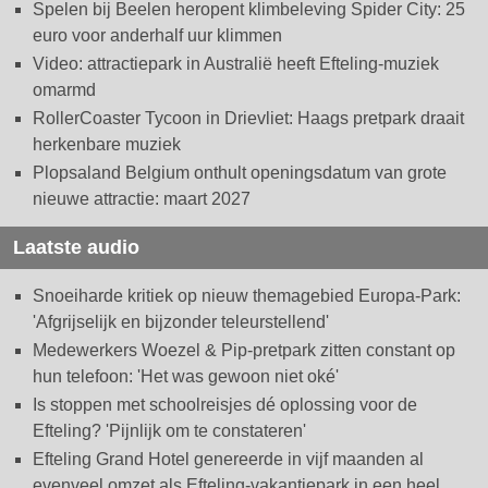
Spelen bij Beelen heropent klimbeleving Spider City: 25
euro voor anderhalf uur klimmen
Video: attractiepark in Australië heeft Efteling-muziek
omarmd
RollerCoaster Tycoon in Drievliet: Haags pretpark draait
herkenbare muziek
Plopsaland Belgium onthult openingsdatum van grote
nieuwe attractie: maart 2027
Laatste audio
Snoeiharde kritiek op nieuw themagebied Europa-Park:
'Afgrijselijk en bijzonder teleurstellend'
Medewerkers Woezel & Pip-pretpark zitten constant op
hun telefoon: 'Het was gewoon niet oké'
Is stoppen met schoolreisjes dé oplossing voor de
Efteling? 'Pijnlijk om te constateren'
Efteling Grand Hotel genereerde in vijf maanden al
evenveel omzet als Efteling-vakantiepark in een heel