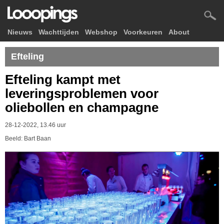
Nieuws
Wachttijden
Webshop
Voorkeuren
About
Efteling
Efteling kampt met
leveringsproblemen voor
oliebollen en champagne
28-12-2022, 13.46 uur
Beeld: Bart Baan