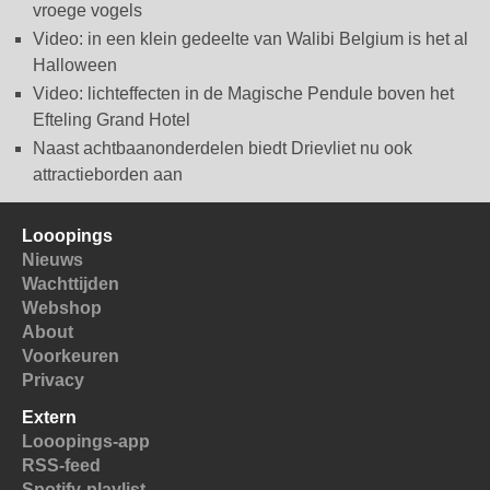
vroege vogels
Video: in een klein gedeelte van Walibi Belgium is het al
Halloween
Video: lichteffecten in de Magische Pendule boven het
Efteling Grand Hotel
Naast achtbaanonderdelen biedt Drievliet nu ook
attractieborden aan
Looopings
Nieuws
Wachttijden
Webshop
About
Voorkeuren
Privacy
Extern
Looopings-app
RSS-feed
Spotify-playlist