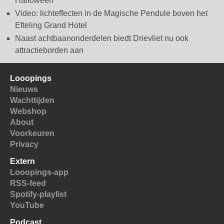
Halloween
Video: lichteffecten in de Magische Pendule boven het
Efteling Grand Hotel
Naast achtbaanonderdelen biedt Drievliet nu ook
attractieborden aan
Looopings
Nieuws
Wachttijden
Webshop
About
Voorkeuren
Privacy
Extern
Looopings-app
RSS-feed
Spotify-playlist
YouTube
Podcast