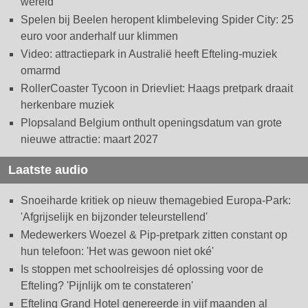
wereld
Spelen bij Beelen heropent klimbeleving Spider City: 25
euro voor anderhalf uur klimmen
Video: attractiepark in Australië heeft Efteling-muziek
omarmd
RollerCoaster Tycoon in Drievliet: Haags pretpark draait
herkenbare muziek
Plopsaland Belgium onthult openingsdatum van grote
nieuwe attractie: maart 2027
Laatste audio
Snoeiharde kritiek op nieuw themagebied Europa-Park:
'Afgrijselijk en bijzonder teleurstellend'
Medewerkers Woezel & Pip-pretpark zitten constant op
hun telefoon: 'Het was gewoon niet oké'
Is stoppen met schoolreisjes dé oplossing voor de
Efteling? 'Pijnlijk om te constateren'
Efteling Grand Hotel genereerde in vijf maanden al