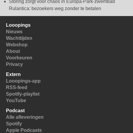
Storing zorgt voor chaos in Europa-Park-zwembad
Rulantica: bezoekers weg zonder te betalen
Looopings
Nieuws
Wachttijden
Webshop
About
Voorkeuren
Privacy
Extern
Looopings-app
RSS-feed
Spotify-playlist
YouTube
Podcast
Alle afleveringen
Spotify
Apple Podcasts