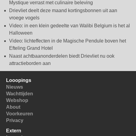
Mystique verrast met culinaire beleving
Drievliet deelt deze maand kortingsbonnen uit aan
vroege vogels
Video: in een klein gedeelte van Walibi Belgium is het al
Halloween
Video: lichteffecten in de Magische Pendule boven het
Efteling Grand Hotel
Naast achtbaanonderdelen biedt Drievliet nu ook
attractieborden aan
Looopings
Nieuws
Wachttijden
Webshop
About
Voorkeuren
Privacy
Extern