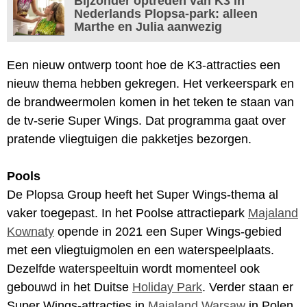
Bijzonder optreden van K3 in
Nederlands Plopsa-park: alleen
Marthe en Julia aanwezig
Een nieuw ontwerp toont hoe de K3-attracties een
nieuw thema hebben gekregen. Het verkeerspark en
de brandweermolen komen in het teken te staan van
de tv-serie Super Wings. Dat programma gaat over
pratende vliegtuigen die pakketjes bezorgen.
Pools
De Plopsa Group heeft het Super Wings-thema al
vaker toegepast. In het Poolse attractiepark
Majaland
Kownaty
opende in 2021 een Super Wings-gebied
met een vliegtuigmolen en een waterspeelplaats.
Dezelfde waterspeeltuin wordt momenteel ook
gebouwd in het Duitse
Holiday Park
. Verder staan er
Super Wings-attracties in
Majaland Warsaw
in Polen.