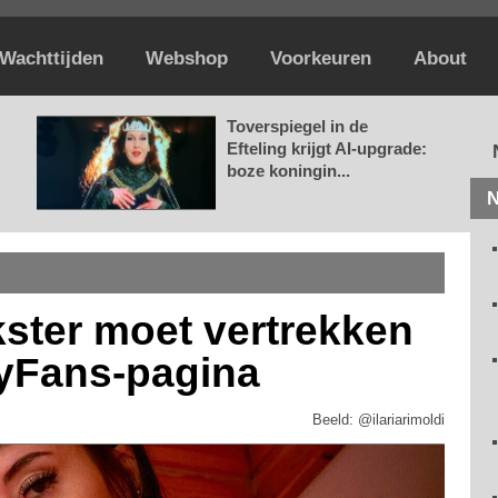
Wachttijden
Webshop
Voorkeuren
About
Toverspiegel in de
Efteling krijgt AI-upgrade:
boze koningin...
N
ster moet vertrekken
yFans-pagina
Beeld: @ilariarimoldi