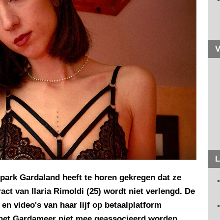
V
L
park Gardaland heeft te horen gekregen dat ze
act van Ilaria Rimoldi (25) wordt niet verlengd. De
 en video's van haar lijf op betaalplatform
n het Gardameer niet mee geassocieerd worden.