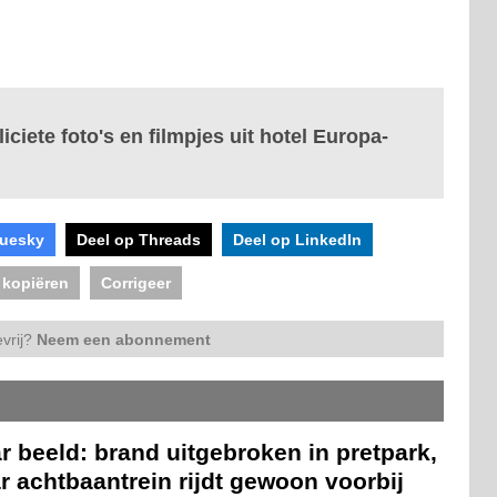
ciete foto's en filmpjes uit hotel Europa-
luesky
Deel op Threads
Deel op LinkedIn
 kopiëren
Corrigeer
vrij?
Neem een abonnement
r beeld: brand uitgebroken in pretpark,
 achtbaantrein rijdt gewoon voorbij