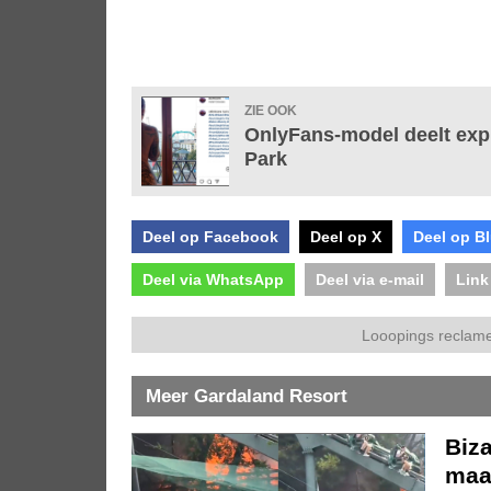
ZIE OOK
OnlyFans-model deelt expli
Park
Deel op Facebook
Deel op X
Deel op B
Deel via WhatsApp
Deel via e-mail
Link
Looopings reclame
Meer Gardaland Resort
Biza
maar