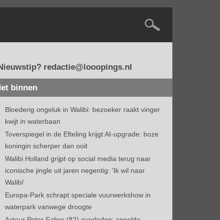
Nieuwstip? redactie@looopings.nl
et binnen
Bloederig ongeluk in Walibi: bezoeker raakt vinger
kwijt in waterbaan
Toverspiegel in de Efteling krijgt AI-upgrade: boze
koningin scherper dan ooit
Walibi Holland grijpt op social media terug naar
iconische jingle uit jaren negentig: 'Ik wil naar
Walibi'
Europa-Park schrapt speciale vuurwerkshow in
waterpark vanwege droogte
Acteur Peter Faber (82) overleden: speelde