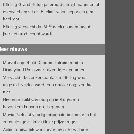
Efteling Grand Hotel genereerde in vijf maanden al
evenveel omzet als Efteling-vakantiepark in een
heel jaar
Efteling verwacht dat AI-Sprookjesboom nog dit
jaar geïntroduceerd wordt
eer nieuws
Marvel-superheld Deadpool struint rond in
Disneyland Paris voor bijzondere opnames
Verwachte bezoekersaantallen Efteling weer
uitgelekt: vrijdag wordt een drukke dag, zondag
niet
Nintendo duikt vandaag op in Slagharen:
bezoekers kunnen gratis gamen
Movie Park zet veertig miljoenste bezoeker in het
zonnetje: gezin krijgt flinke prijzenregen
Actie Foodwatch werkt averechts: hervulbare