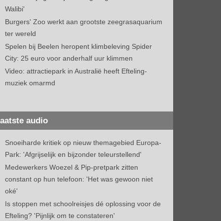
Walibi'
Burgers' Zoo werkt aan grootste zeegrasaquarium
ter wereld
Spelen bij Beelen heropent klimbeleving Spider
City: 25 euro voor anderhalf uur klimmen
Video: attractiepark in Australië heeft Efteling-
muziek omarmd
aatste audio
Snoeiharde kritiek op nieuw themagebied Europa-
Park: 'Afgrijselijk en bijzonder teleurstellend'
Medewerkers Woezel & Pip-pretpark zitten
constant op hun telefoon: 'Het was gewoon niet
oké'
Is stoppen met schoolreisjes dé oplossing voor de
Efteling? 'Pijnlijk om te constateren'