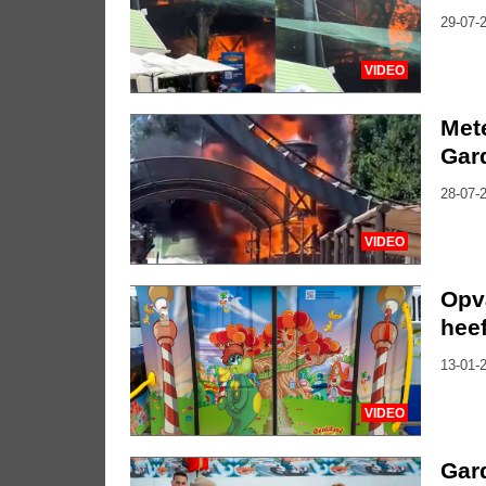
29-07-2
VIDEO
Met
Gar
28-07-2
VIDEO
Opv
heef
13-01-2
VIDEO
Gar