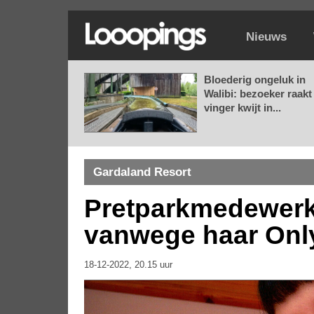
Nieuws
Bloederig ongeluk in
Walibi: bezoeker raakt
vinger kwijt in...
Gardaland Resort
Pretparkmedewerk
vanwege haar Onl
18-12-2022, 20.15 uur