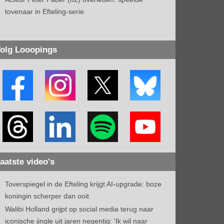
tovenaar in Efteling-serie
olg Looopings
aatste video's
Toverspiegel in de Efteling krijgt AI-upgrade: boze
koningin scherper dan ooit
Walibi Holland grijpt op social media terug naar
iconische jingle uit jaren negentig: 'Ik wil naar