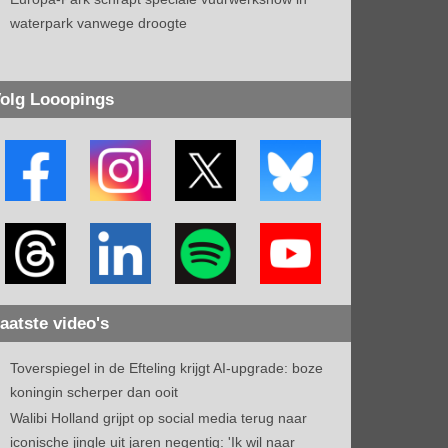
waterpark vanwege droogte
olg Looopings
aatste video's
Toverspiegel in de Efteling krijgt AI-upgrade: boze
koningin scherper dan ooit
Walibi Holland grijpt op social media terug naar
iconische jingle uit jaren negentig: 'Ik wil naar