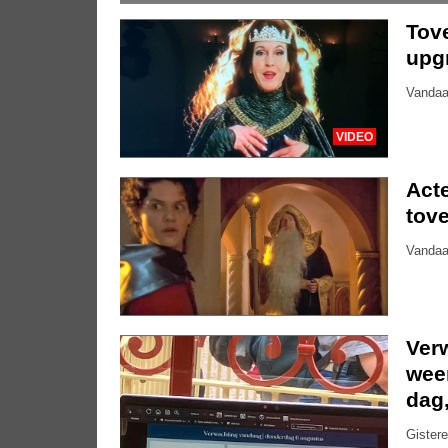
Tove
upg
Vandaa
VIDEO
Acte
tove
Vandaa
Ver
weer
dag
Gistere