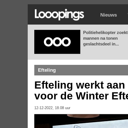
Nieuws
Politiehelikopter zoekt
mannen na tonen
geslachtsdeel in...
Efteling
Efteling werkt aa
voor de Winter Eft
12-12-2022, 18.08 uur