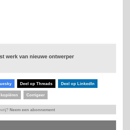
erst werk van nieuwe ontwerper
luesky
Deel op Threads
Deel op LinkedIn
 kopiëren
Corrigeer
vrij?
Neem een abonnement