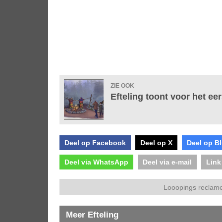
ZIE OOK
Efteling toont voor het e
Deel op Facebook
Deel op X
Deel op B
Deel via WhatsApp
Deel via e-mail
Link
Looopings reclame
Meer Efteling