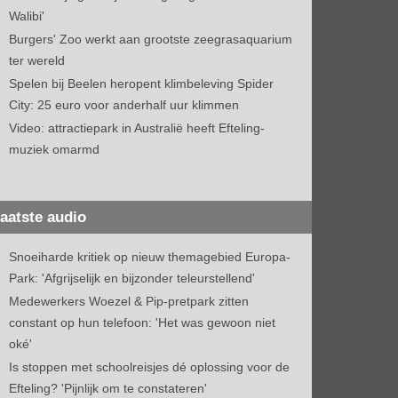
Walibi'
Burgers' Zoo werkt aan grootste zeegrasaquarium
ter wereld
Spelen bij Beelen heropent klimbeleving Spider
City: 25 euro voor anderhalf uur klimmen
Video: attractiepark in Australië heeft Efteling-
muziek omarmd
aatste audio
Snoeiharde kritiek op nieuw themagebied Europa-
Park: 'Afgrijselijk en bijzonder teleurstellend'
Medewerkers Woezel & Pip-pretpark zitten
constant op hun telefoon: 'Het was gewoon niet
oké'
Is stoppen met schoolreisjes dé oplossing voor de
Efteling? 'Pijnlijk om te constateren'