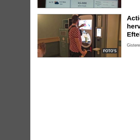
Act
herv
Efte
Gistere
FOTO'S