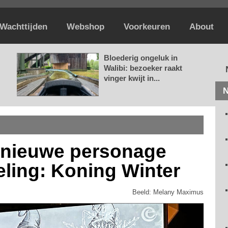
Wachttijden
Webshop
Voorkeuren
About
Bloederig ongeluk in
Walibi: bezoeker raakt
vinger kwijt in...
N
n nieuwe personage
eling: Koning Winter
Beeld: Melany Maximus