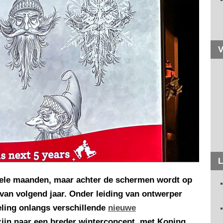
V
L
kele maanden, maar achter de schermen wordt op
van volgend jaar. Onder leiding van ontwerper
eling onlangs verschillende
nieuwe
 zijn naar een breder winterconcept, met Koning