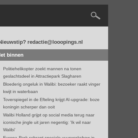
Nieuwstip? redactie@looopings.nl
et binnen
Politiehelikopter zoekt mannen na tonen
geslachtsdeel in Attractiepark Slagharen
Bloederig ongeluk in Walibi: bezoeker raakt vinger
kwijt in waterbaan
Toverspiegel in de Efteling krijgt AI-upgrade: boze
koningin scherper dan ooit
Walibi Holland grijpt op social media terug naar
iconische jingle uit jaren negentig: 'Ik wil naar
Walibi'
Europa-Park schrapt speciale vuurwerkshow in