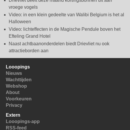
Drievliet deelt deze maand kortingsbonnen uit aan
vroege vogels
Video: in een klein gedeelte van Walibi Belgium is het al
Halloween
Video: lichteffecten in de Magische Pendule boven het
Efteling Grand Hotel
Naast achtbaanonderdelen biedt Drievliet nu ook
attractieborden aan
Looopings
Nieuws
Wachttijden
Webshop
About
Voorkeuren
Privacy
Extern
Looopings-app
RSS-feed