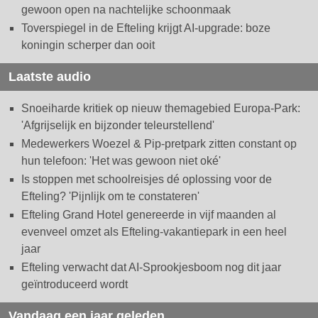
gewoon open na nachtelijke schoonmaak
Toverspiegel in de Efteling krijgt AI-upgrade: boze
koningin scherper dan ooit
Laatste audio
Snoeiharde kritiek op nieuw themagebied Europa-Park:
'Afgrijselijk en bijzonder teleurstellend'
Medewerkers Woezel & Pip-pretpark zitten constant op
hun telefoon: 'Het was gewoon niet oké'
Is stoppen met schoolreisjes dé oplossing voor de
Efteling? 'Pijnlijk om te constateren'
Efteling Grand Hotel genereerde in vijf maanden al
evenveel omzet als Efteling-vakantiepark in een heel
jaar
Efteling verwacht dat AI-Sprookjesboom nog dit jaar
geïntroduceerd wordt
Vandaag een jaar geleden