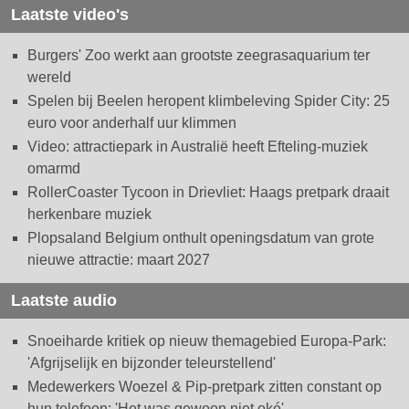
Laatste video's
Burgers' Zoo werkt aan grootste zeegrasaquarium ter
wereld
Spelen bij Beelen heropent klimbeleving Spider City: 25
euro voor anderhalf uur klimmen
Video: attractiepark in Australië heeft Efteling-muziek
omarmd
RollerCoaster Tycoon in Drievliet: Haags pretpark draait
herkenbare muziek
Plopsaland Belgium onthult openingsdatum van grote
nieuwe attractie: maart 2027
Laatste audio
Snoeiharde kritiek op nieuw themagebied Europa-Park:
'Afgrijselijk en bijzonder teleurstellend'
Medewerkers Woezel & Pip-pretpark zitten constant op
hun telefoon: 'Het was gewoon niet oké'