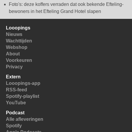
Foto's: deze koffers verraden dat ook bekende Efteling-
bewoners in het Efteling Grand Hotel slapen
Looopings
Nieuws
Wachttijden
Webshop
About
Voorkeuren
Privacy
Extern
Looopings-app
RSS-feed
Spotify-playlist
YouTube
Podcast
Alle afleveringen
Spotify