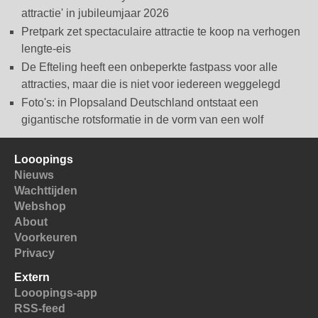
attractie' in jubileumjaar 2026
Pretpark zet spectaculaire attractie te koop na verhogen
lengte-eis
De Efteling heeft een onbeperkte fastpass voor alle
attracties, maar die is niet voor iedereen weggelegd
Foto's: in Plopsaland Deutschland ontstaat een
gigantische rotsformatie in de vorm van een wolf
Looopings
Nieuws
Wachttijden
Webshop
About
Voorkeuren
Privacy
Extern
Looopings-app
RSS-feed