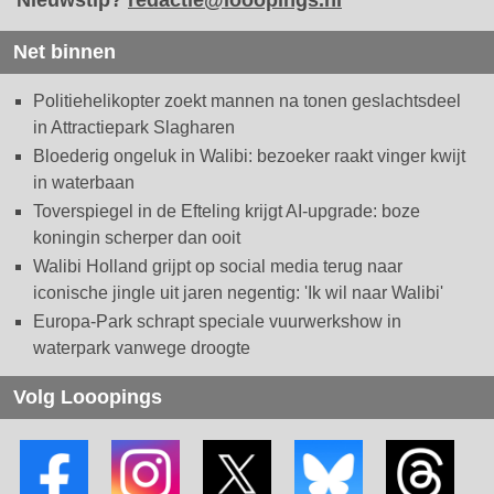
Nieuwstip?
redactie@looopings.nl
Net binnen
Politiehelikopter zoekt mannen na tonen geslachtsdeel
in Attractiepark Slagharen
Bloederig ongeluk in Walibi: bezoeker raakt vinger kwijt
in waterbaan
Toverspiegel in de Efteling krijgt AI-upgrade: boze
koningin scherper dan ooit
Walibi Holland grijpt op social media terug naar
iconische jingle uit jaren negentig: 'Ik wil naar Walibi'
Europa-Park schrapt speciale vuurwerkshow in
waterpark vanwege droogte
Volg Looopings