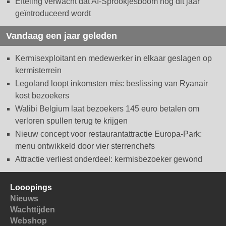
Efteling verwacht dat AI-Sprookjesboom nog dit jaar
geïntroduceerd wordt
Vandaag een jaar geleden
Kermisexploitant en medewerker in elkaar geslagen op
kermisterrein
Legoland loopt inkomsten mis: beslissing van Ryanair
kost bezoekers
Walibi Belgium laat bezoekers 145 euro betalen om
verloren spullen terug te krijgen
Nieuw concept voor restaurantattractie Europa-Park:
menu ontwikkeld door vier sterrenchefs
Attractie verliest onderdeel: kermisbezoeker gewond
Looopings
Nieuws
Wachttijden
Webshop