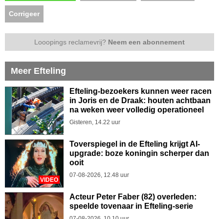
Corrigeer
Looopings reclamevrij?
Neem een abonnement
Meer Efteling
Efteling-bezoekers kunnen weer racen
in Joris en de Draak: houten achtbaan
na weken weer volledig operationeel
Gisteren, 14.22 uur
Toverspiegel in de Efteling krijgt AI-
upgrade: boze koningin scherper dan
ooit
07-08-2026, 12.48 uur
VIDEO
Acteur Peter Faber (82) overleden:
speelde tovenaar in Efteling-serie
07-08-2026, 10.10 uur