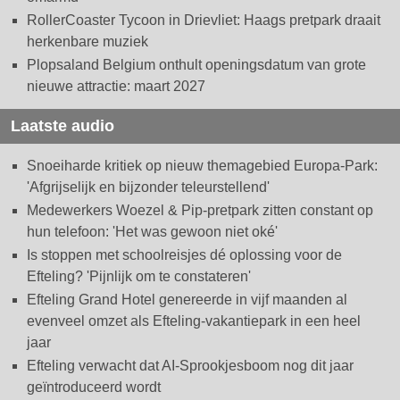
RollerCoaster Tycoon in Drievliet: Haags pretpark draait
herkenbare muziek
Plopsaland Belgium onthult openingsdatum van grote
nieuwe attractie: maart 2027
Laatste audio
Snoeiharde kritiek op nieuw themagebied Europa-Park:
'Afgrijselijk en bijzonder teleurstellend'
Medewerkers Woezel & Pip-pretpark zitten constant op
hun telefoon: 'Het was gewoon niet oké'
Is stoppen met schoolreisjes dé oplossing voor de
Efteling? 'Pijnlijk om te constateren'
Efteling Grand Hotel genereerde in vijf maanden al
evenveel omzet als Efteling-vakantiepark in een heel
jaar
Efteling verwacht dat AI-Sprookjesboom nog dit jaar
geïntroduceerd wordt