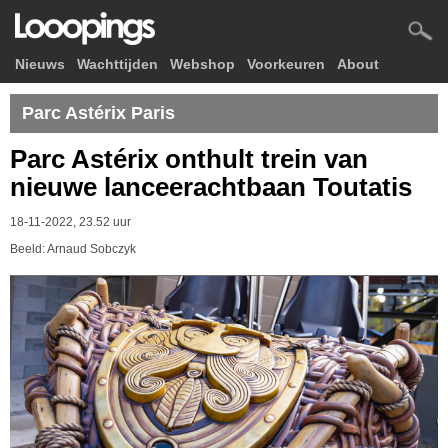
Nieuws
Wachttijden
Webshop
Voorkeuren
About
Parc Astérix Paris
Parc Astérix onthult trein van
nieuwe lanceerachtbaan Toutatis
18-11-2022, 23.52 uur
Beeld: Arnaud Sobczyk