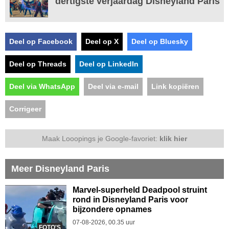
dertigste verjaardag Disneyland Paris
Deel op Facebook
Deel op X
Deel op Bluesky
Deel op Threads
Deel op LinkedIn
Deel via WhatsApp
Deel via e-mail
Link kopiëren
Corrigeer
Maak Looopings je Google-favoriet:
klik hier
Meer Disneyland Paris
Marvel-superheld Deadpool struint
rond in Disneyland Paris voor
bijzondere opnames
07-08-2026, 00.35 uur
FOTO'S