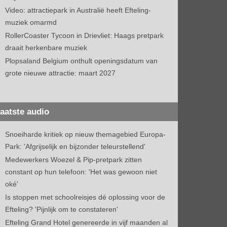
Video: attractiepark in Australië heeft Efteling-
muziek omarmd
RollerCoaster Tycoon in Drievliet: Haags pretpark
draait herkenbare muziek
Plopsaland Belgium onthult openingsdatum van
grote nieuwe attractie: maart 2027
aatste audio
Snoeiharde kritiek op nieuw themagebied Europa-
Park: 'Afgrijselijk en bijzonder teleurstellend'
Medewerkers Woezel & Pip-pretpark zitten
constant op hun telefoon: 'Het was gewoon niet
oké'
Is stoppen met schoolreisjes dé oplossing voor de
Efteling? 'Pijnlijk om te constateren'
Efteling Grand Hotel genereerde in vijf maanden al