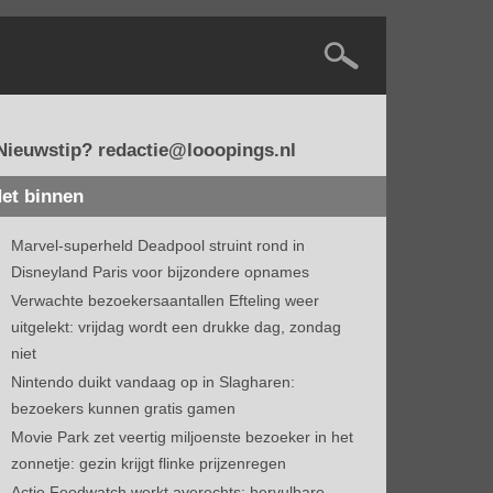
Nieuwstip? redactie@looopings.nl
et binnen
Marvel-superheld Deadpool struint rond in
Disneyland Paris voor bijzondere opnames
Verwachte bezoekersaantallen Efteling weer
uitgelekt: vrijdag wordt een drukke dag, zondag
niet
Nintendo duikt vandaag op in Slagharen:
bezoekers kunnen gratis gamen
Movie Park zet veertig miljoenste bezoeker in het
zonnetje: gezin krijgt flinke prijzenregen
Actie Foodwatch werkt averechts: hervulbare