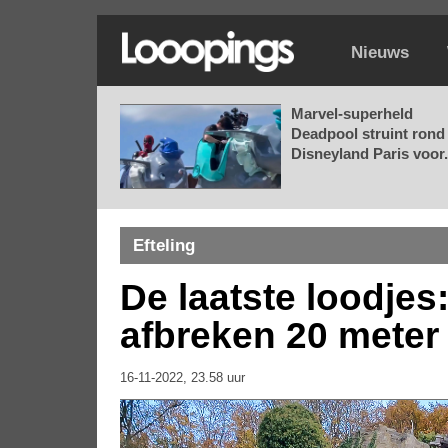
Nieuws
Marvel-superheld
Deadpool struint rond 
Disneyland Paris voor.
Efteling
De laatste loodjes:
afbreken 20 meter
16-11-2022, 23.58 uur