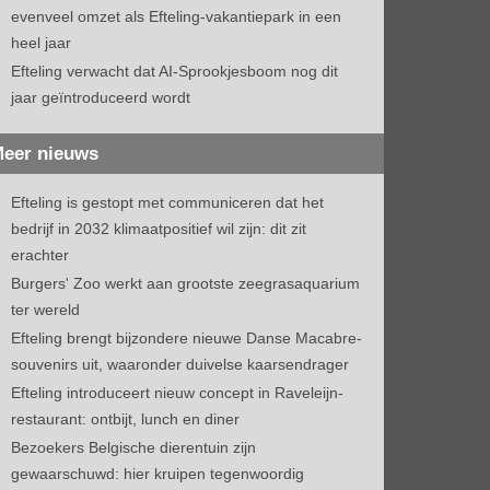
evenveel omzet als Efteling-vakantiepark in een
heel jaar
Efteling verwacht dat AI-Sprookjesboom nog dit
jaar geïntroduceerd wordt
eer nieuws
Efteling is gestopt met communiceren dat het
bedrijf in 2032 klimaatpositief wil zijn: dit zit
erachter
Burgers' Zoo werkt aan grootste zeegrasaquarium
ter wereld
Efteling brengt bijzondere nieuwe Danse Macabre-
souvenirs uit, waaronder duivelse kaarsendrager
Efteling introduceert nieuw concept in Raveleijn-
restaurant: ontbijt, lunch en diner
Bezoekers Belgische dierentuin zijn
gewaarschuwd: hier kruipen tegenwoordig