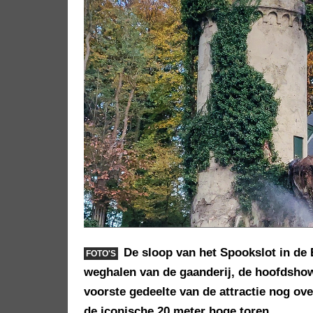
De sloop van het Spookslot in de E
FOTO'S
weghalen van de gaanderij, de hoofdshow 
voorste gedeelte van de attractie nog o
de iconische 20 meter hoge toren.