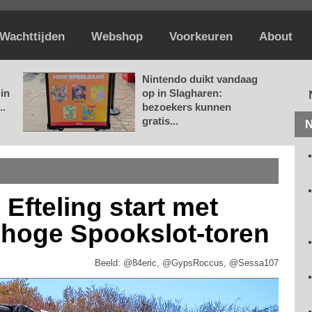
Wachttijden
Webshop
Voorkeuren
About
Nintendo duikt vandaag
in
op in Slagharen:
..
bezoekers kunnen
gratis...
N
 Efteling start met
 hoge Spookslot-toren
Beeld: @84eric, @GypsRoccus, @Sessa107