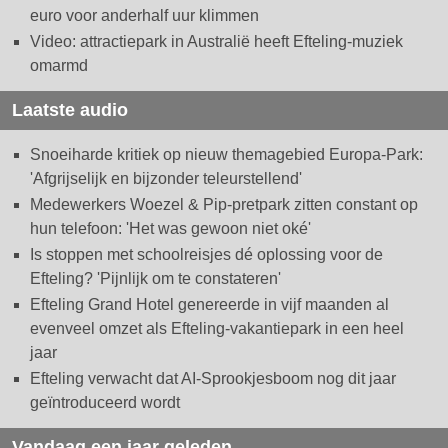
euro voor anderhalf uur klimmen
Video: attractiepark in Australië heeft Efteling-muziek
omarmd
Laatste audio
Snoeiharde kritiek op nieuw themagebied Europa-Park:
'Afgrijselijk en bijzonder teleurstellend'
Medewerkers Woezel & Pip-pretpark zitten constant op
hun telefoon: 'Het was gewoon niet oké'
Is stoppen met schoolreisjes dé oplossing voor de
Efteling? 'Pijnlijk om te constateren'
Efteling Grand Hotel genereerde in vijf maanden al
evenveel omzet als Efteling-vakantiepark in een heel
jaar
Efteling verwacht dat AI-Sprookjesboom nog dit jaar
geïntroduceerd wordt
Vandaag een jaar geleden