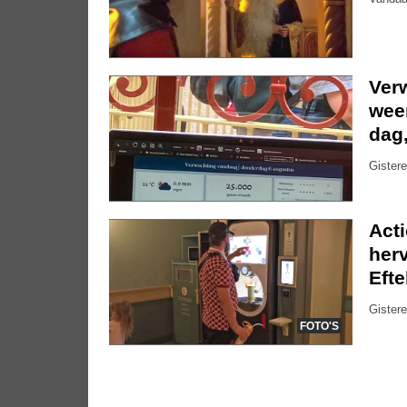
Ver
weer
dag
Gistere
Act
herv
Efte
Gistere
FOTO'S