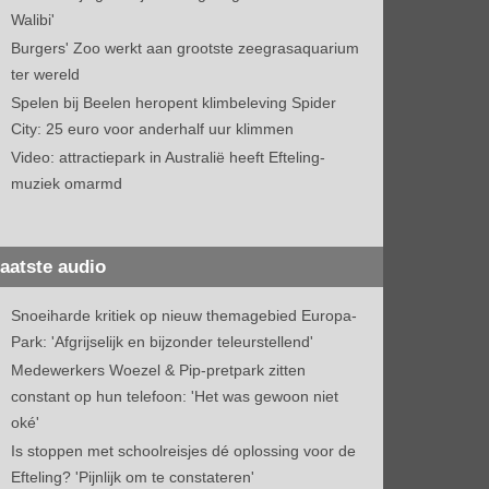
Walibi'
Burgers' Zoo werkt aan grootste zeegrasaquarium
ter wereld
Spelen bij Beelen heropent klimbeleving Spider
City: 25 euro voor anderhalf uur klimmen
Video: attractiepark in Australië heeft Efteling-
muziek omarmd
aatste audio
Snoeiharde kritiek op nieuw themagebied Europa-
Park: 'Afgrijselijk en bijzonder teleurstellend'
Medewerkers Woezel & Pip-pretpark zitten
constant op hun telefoon: 'Het was gewoon niet
oké'
Is stoppen met schoolreisjes dé oplossing voor de
Efteling? 'Pijnlijk om te constateren'