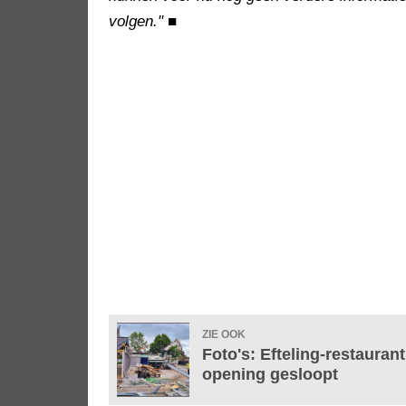
volgen."
■
ZIE OOK
Foto's: Efteling-restaurant
opening gesloopt