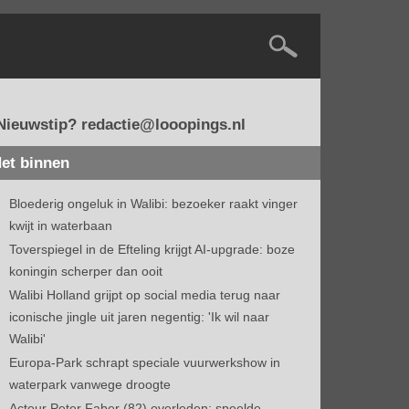
Nieuwstip? redactie@looopings.nl
et binnen
Bloederig ongeluk in Walibi: bezoeker raakt vinger
kwijt in waterbaan
Toverspiegel in de Efteling krijgt AI-upgrade: boze
koningin scherper dan ooit
Walibi Holland grijpt op social media terug naar
iconische jingle uit jaren negentig: 'Ik wil naar
Walibi'
Europa-Park schrapt speciale vuurwerkshow in
waterpark vanwege droogte
Acteur Peter Faber (82) overleden: speelde