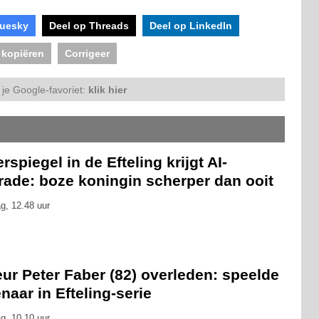
luesky
Deel op Threads
Deel op LinkedIn
 kopiëren
Corrigeer
je Google-favoriet:
klik hier
rspiegel in de Efteling krijgt AI-
rade: boze koningin scherper dan ooit
g, 12.48 uur
ur Peter Faber (82) overleden: speelde
naar in Efteling-serie
g, 10.10 uur