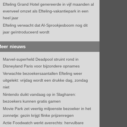
Efteling Grand Hotel genereerde in vijf maanden al
evenveel omzet als Efteling-vakantiepark in een
heel jaar
Efteling verwacht dat AI-Sprookjesboom nog dit
jaar geïntroduceerd wordt
eer nieuws
Marvel-superheld Deadpool struint rond in
Disneyland Paris voor bijzondere opnames
Verwachte bezoekersaantallen Efteling weer
uitgelekt: vrijdag wordt een drukke dag, zondag
niet
Nintendo duikt vandaag op in Slagharen:
bezoekers kunnen gratis gamen
Movie Park zet veertig miljoenste bezoeker in het
zonnetje: gezin krijgt flinke prijzenregen
Actie Foodwatch werkt averechts: hervulbare