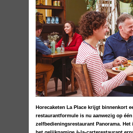
Horecaketen La Place krijgt binnenkort e
restaurantformule is nu aanwezig op één l
zelfbedieningsrestaurant Panorama. Het i
het gelijknamige à-la-carterestaurant er