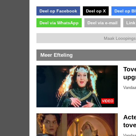
Deel op Facebook
Deel op X
Deel op B
Deel via WhatsApp
Deel via e-mail
Link
Maak Looopings 
Meer Efteling
Tove
upg
Vandaa
VIDEO
Acte
tove
Vandaa