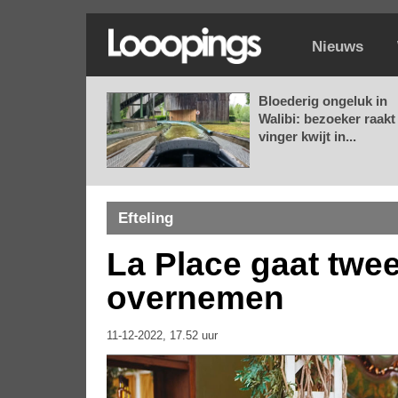
Nieuws
Bloederig ongeluk in
Walibi: bezoeker raakt
vinger kwijt in...
Efteling
La Place gaat twee
overnemen
11-12-2022, 17.52 uur