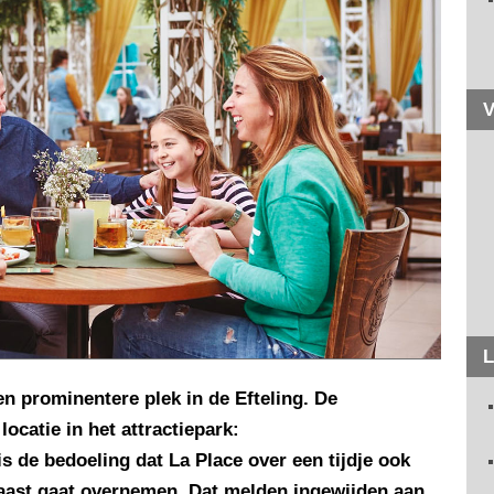
V
L
en prominentere plek in de Efteling. De
ocatie in het attractiepark:
s de bedoeling dat La Place over een tijdje ook
naast gaat overnemen. Dat melden ingewijden aan