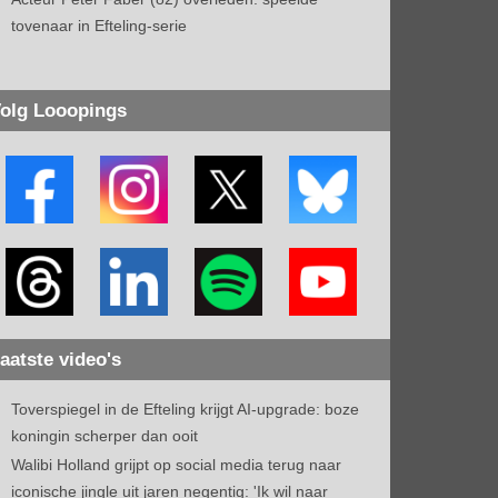
tovenaar in Efteling-serie
olg Looopings
aatste video's
Toverspiegel in de Efteling krijgt AI-upgrade: boze
koningin scherper dan ooit
Walibi Holland grijpt op social media terug naar
iconische jingle uit jaren negentig: 'Ik wil naar