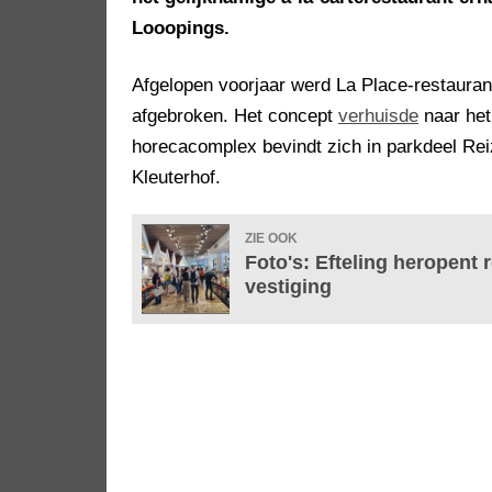
Looopings.
Afgelopen voorjaar werd La Place-restaurant
afgebroken. Het concept
verhuisde
naar het
horecacomplex bevindt zich in parkdeel Rei
Kleuterhof.
ZIE OOK
Foto's: Efteling heropent
vestiging