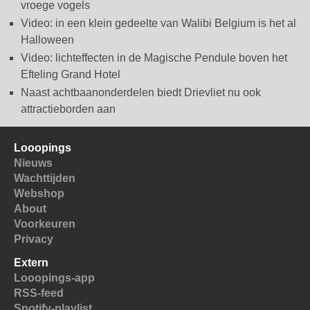
vroege vogels
Video: in een klein gedeelte van Walibi Belgium is het al
Halloween
Video: lichteffecten in de Magische Pendule boven het
Efteling Grand Hotel
Naast achtbaanonderdelen biedt Drievliet nu ook
attractieborden aan
Looopings
Nieuws
Wachttijden
Webshop
About
Voorkeuren
Privacy
Extern
Looopings-app
RSS-feed
Spotify-playlist