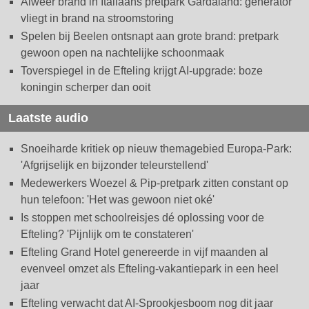
Alweer brand in Italiaans pretpark Gardaland: generator
vliegt in brand na stroomstoring
Spelen bij Beelen ontsnapt aan grote brand: pretpark
gewoon open na nachtelijke schoonmaak
Toverspiegel in de Efteling krijgt AI-upgrade: boze
koningin scherper dan ooit
Laatste audio
Snoeiharde kritiek op nieuw themagebied Europa-Park:
'Afgrijselijk en bijzonder teleurstellend'
Medewerkers Woezel & Pip-pretpark zitten constant op
hun telefoon: 'Het was gewoon niet oké'
Is stoppen met schoolreisjes dé oplossing voor de
Efteling? 'Pijnlijk om te constateren'
Efteling Grand Hotel genereerde in vijf maanden al
evenveel omzet als Efteling-vakantiepark in een heel
jaar
Efteling verwacht dat AI-Sprookjesboom nog dit jaar