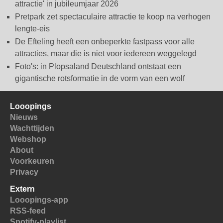
attractie' in jubileumjaar 2026
Pretpark zet spectaculaire attractie te koop na verhogen
lengte-eis
De Efteling heeft een onbeperkte fastpass voor alle
attracties, maar die is niet voor iedereen weggelegd
Foto's: in Plopsaland Deutschland ontstaat een
gigantische rotsformatie in de vorm van een wolf
Looopings
Nieuws
Wachttijden
Webshop
About
Voorkeuren
Privacy
Extern
Looopings-app
RSS-feed
Spotify-playlist