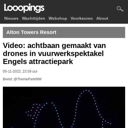
Nieuws
Wachttijden
Webshop
Voorkeuren
About
Alton Towers Resort
Video: achtbaan gemaakt van
drones in vuurwerkspektakel
Engels attractiepark
05-11-2022, 23.59 uur
Beeld: @ThemeParkWW