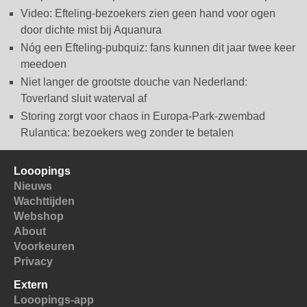
Video: Efteling-bezoekers zien geen hand voor ogen
door dichte mist bij Aquanura
Nóg een Efteling-pubquiz: fans kunnen dit jaar twee keer
meedoen
Niet langer de grootste douche van Nederland:
Toverland sluit waterval af
Storing zorgt voor chaos in Europa-Park-zwembad
Rulantica: bezoekers weg zonder te betalen
Looopings
Nieuws
Wachttijden
Webshop
About
Voorkeuren
Privacy
Extern
Looopings-app