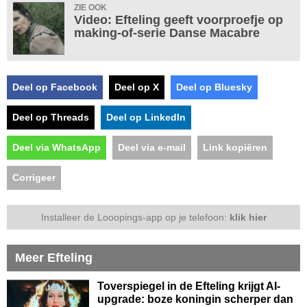
ZIE OOK
Video: Efteling geeft voorproefje op
making-of-serie Danse Macabre
Deel op Facebook
Deel op X
Deel op Bluesky
Deel op Threads
Deel op LinkedIn
Deel via WhatsApp
Deel via e-mail
Link kopiëren
Corrigeer
Installeer de Looopings-app op je telefoon:
klik hier
Meer Efteling
Toverspiegel in de Efteling krijgt AI-
upgrade: boze koningin scherper dan