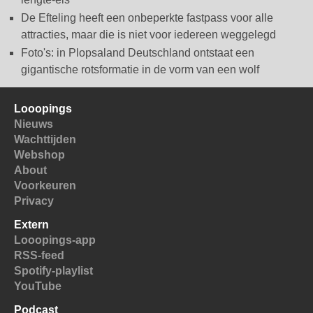
De Efteling heeft een onbeperkte fastpass voor alle
attracties, maar die is niet voor iedereen weggelegd
Foto's: in Plopsaland Deutschland ontstaat een
gigantische rotsformatie in de vorm van een wolf
Looopings
Nieuws
Wachttijden
Webshop
About
Voorkeuren
Privacy
Extern
Looopings-app
RSS-feed
Spotify-playlist
YouTube
Podcast