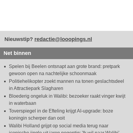
Nieuwstip?
redactie@looopings.nl
Net binnen
Spelen bij Beelen ontsnapt aan grote brand: pretpark
gewoon open na nachtelijke schoonmaak
Politiehelikopter zoekt mannen na tonen geslachtsdeel
in Attractiepark Slagharen
Bloederig ongeluk in Walibi: bezoeker raakt vinger kwijt
in waterbaan
Toverspiegel in de Efteling krijgt AI-upgrade: boze
koningin scherper dan ooit
Walibi Holland grijpt op social media terug naar
iconische jingle uit jaren negentig: 'Ik wil naar Walibi'