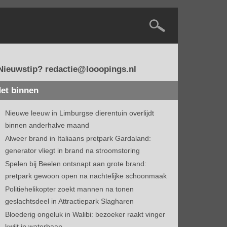
Nieuwstip? redactie@looopings.nl
et binnen
Nieuwe leeuw in Limburgse dierentuin overlijdt
binnen anderhalve maand
Alweer brand in Italiaans pretpark Gardaland:
generator vliegt in brand na stroomstoring
Spelen bij Beelen ontsnapt aan grote brand:
pretpark gewoon open na nachtelijke schoonmaak
Politiehelikopter zoekt mannen na tonen
geslachtsdeel in Attractiepark Slagharen
Bloederig ongeluk in Walibi: bezoeker raakt vinger
kwijt in waterbaan