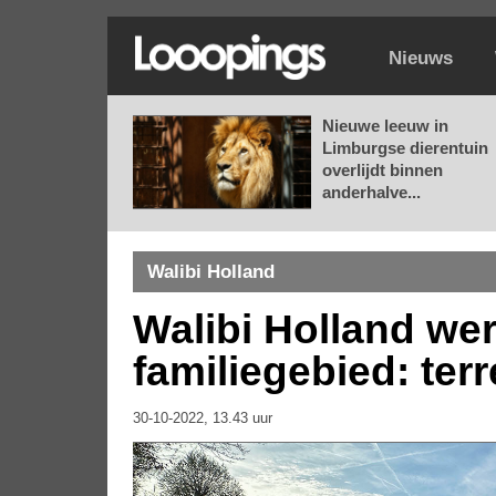
Nieuws
Nieuwe leeuw in
Limburgse dierentuin
overlijdt binnen
anderhalve...
Walibi Holland
Walibi Holland we
familiegebied: ter
30-10-2022, 13.43 uur