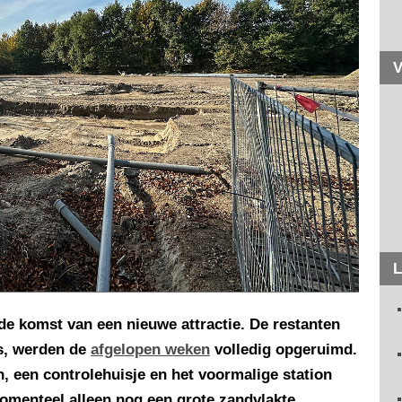
V
L
 de komst van een nieuwe attractie. De restanten
is, werden de
afgelopen weken
volledig opgeruimd.
en, een controlehuisje en het voormalige station
menteel alleen nog een grote zandvlakte.