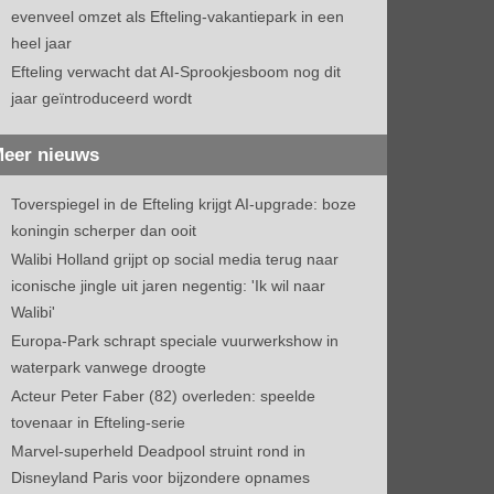
evenveel omzet als Efteling-vakantiepark in een
heel jaar
Efteling verwacht dat AI-Sprookjesboom nog dit
jaar geïntroduceerd wordt
eer nieuws
Toverspiegel in de Efteling krijgt AI-upgrade: boze
koningin scherper dan ooit
Walibi Holland grijpt op social media terug naar
iconische jingle uit jaren negentig: 'Ik wil naar
Walibi'
Europa-Park schrapt speciale vuurwerkshow in
waterpark vanwege droogte
Acteur Peter Faber (82) overleden: speelde
tovenaar in Efteling-serie
Marvel-superheld Deadpool struint rond in
Disneyland Paris voor bijzondere opnames