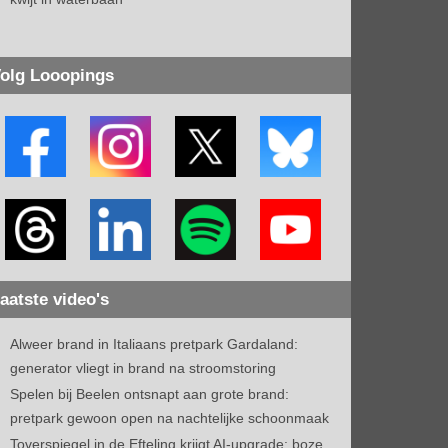
olg Looopings
aatste video's
Alweer brand in Italiaans pretpark Gardaland:
generator vliegt in brand na stroomstoring
Spelen bij Beelen ontsnapt aan grote brand:
pretpark gewoon open na nachtelijke schoonmaak
Toverspiegel in de Efteling krijgt AI-upgrade: boze