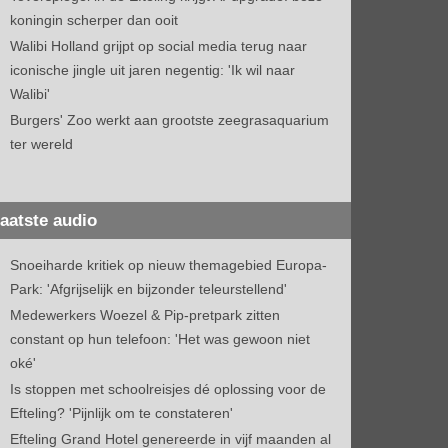
koningin scherper dan ooit
Walibi Holland grijpt op social media terug naar
iconische jingle uit jaren negentig: 'Ik wil naar
Walibi'
Burgers' Zoo werkt aan grootste zeegrasaquarium
ter wereld
aatste audio
Snoeiharde kritiek op nieuw themagebied Europa-
Park: 'Afgrijselijk en bijzonder teleurstellend'
Medewerkers Woezel & Pip-pretpark zitten
constant op hun telefoon: 'Het was gewoon niet
oké'
Is stoppen met schoolreisjes dé oplossing voor de
Efteling? 'Pijnlijk om te constateren'
Efteling Grand Hotel genereerde in vijf maanden al