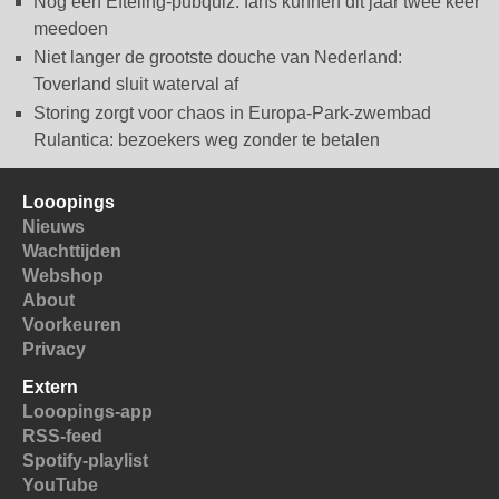
Nóg een Efteling-pubquiz: fans kunnen dit jaar twee keer
meedoen
Niet langer de grootste douche van Nederland:
Toverland sluit waterval af
Storing zorgt voor chaos in Europa-Park-zwembad
Rulantica: bezoekers weg zonder te betalen
Looopings
Nieuws
Wachttijden
Webshop
About
Voorkeuren
Privacy
Extern
Looopings-app
RSS-feed
Spotify-playlist
YouTube