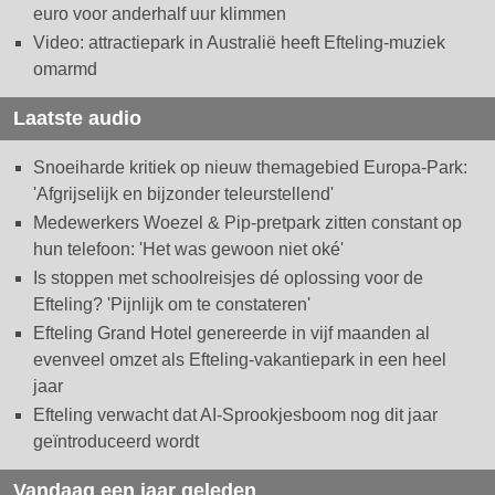
euro voor anderhalf uur klimmen
Video: attractiepark in Australië heeft Efteling-muziek
omarmd
Laatste audio
Snoeiharde kritiek op nieuw themagebied Europa-Park:
'Afgrijselijk en bijzonder teleurstellend'
Medewerkers Woezel & Pip-pretpark zitten constant op
hun telefoon: 'Het was gewoon niet oké'
Is stoppen met schoolreisjes dé oplossing voor de
Efteling? 'Pijnlijk om te constateren'
Efteling Grand Hotel genereerde in vijf maanden al
evenveel omzet als Efteling-vakantiepark in een heel
jaar
Efteling verwacht dat AI-Sprookjesboom nog dit jaar
geïntroduceerd wordt
Vandaag een jaar geleden