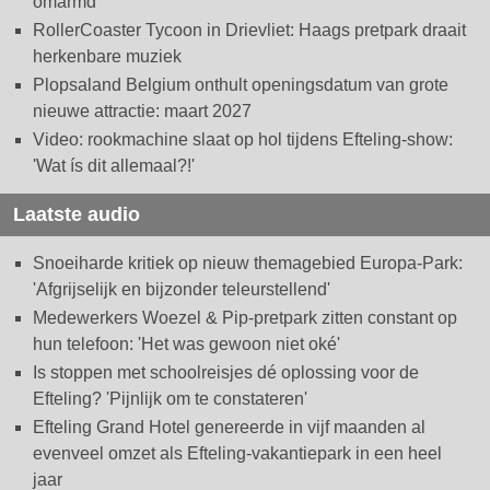
omarmd
RollerCoaster Tycoon in Drievliet: Haags pretpark draait
herkenbare muziek
Plopsaland Belgium onthult openingsdatum van grote
nieuwe attractie: maart 2027
Video: rookmachine slaat op hol tijdens Efteling-show:
'Wat ís dit allemaal?!'
Laatste audio
Snoeiharde kritiek op nieuw themagebied Europa-Park:
'Afgrijselijk en bijzonder teleurstellend'
Medewerkers Woezel & Pip-pretpark zitten constant op
hun telefoon: 'Het was gewoon niet oké'
Is stoppen met schoolreisjes dé oplossing voor de
Efteling? 'Pijnlijk om te constateren'
Efteling Grand Hotel genereerde in vijf maanden al
evenveel omzet als Efteling-vakantiepark in een heel
jaar