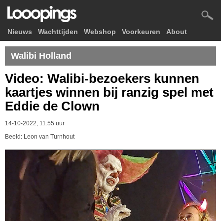
Nieuws
Wachttijden
Webshop
Voorkeuren
About
Walibi Holland
Video: Walibi-bezoekers kunnen
kaartjes winnen bij ranzig spel met
Eddie de Clown
14-10-2022, 11.55 uur
Beeld: Leon van Turnhout