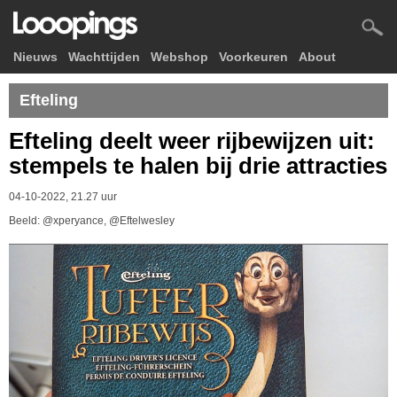
Nieuws
Wachttijden
Webshop
Voorkeuren
About
Efteling
Efteling deelt weer rijbewijzen uit:
stempels te halen bij drie attracties
04-10-2022, 21.27 uur
Beeld: @xperyance, @Eftelwesley