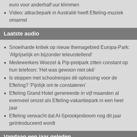
euro voor anderhalf uur klimmen
Video: attractiepark in Australië heeft Efteling-muziek
omarmd
Laatste audio
Snoeiharde kritiek op nieuw themagebied Europa-Park:
'Afgrijselijk en bijzonder teleurstellend'
Medewerkers Woezel & Pip-pretpark zitten constant op
hun telefoon: 'Het was gewoon niet oké'
Is stoppen met schoolreisjes dé oplossing voor de
Efteling? 'Pijnlijk om te constateren'
Efteling Grand Hotel genereerde in vijf maanden al
evenveel omzet als Efteling-vakantiepark in een heel
jaar
Efteling verwacht dat AI-Sprookjesboom nog dit jaar
geïntroduceerd wordt
Vandaag een jaar geleden