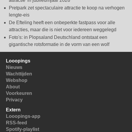
attractie' in jubileumjaar 2026
Pretpark zet spectaculaire attractie te koop na verhogen
lengte-eis
De Efteling heeft een onbeperkte fastpass voor alle
attracties, maar die is niet voor iedereen weggelegd
Foto's: in Plopsaland Deutschland ontstaat een
gigantische rotsformatie in de vorm van een wolf
Looopings
Nieuws
Wachttijden
Webshop
About
Voorkeuren
Privacy
Extern
Looopings-app
RSS-feed
Spotify-playlist