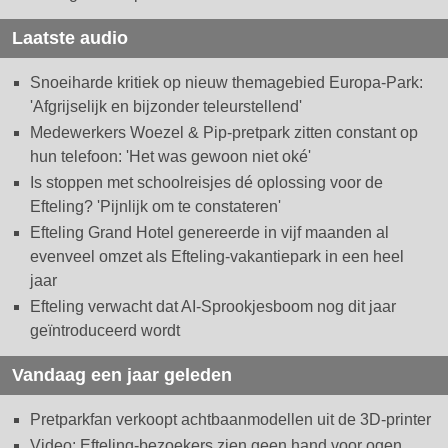
Laatste audio
Snoeiharde kritiek op nieuw themagebied Europa-Park:
'Afgrijselijk en bijzonder teleurstellend'
Medewerkers Woezel & Pip-pretpark zitten constant op
hun telefoon: 'Het was gewoon niet oké'
Is stoppen met schoolreisjes dé oplossing voor de
Efteling? 'Pijnlijk om te constateren'
Efteling Grand Hotel genereerde in vijf maanden al
evenveel omzet als Efteling-vakantiepark in een heel
jaar
Efteling verwacht dat AI-Sprookjesboom nog dit jaar
geïntroduceerd wordt
Vandaag een jaar geleden
Pretparkfan verkoopt achtbaanmodellen uit de 3D-printer
Video: Efteling-bezoekers zien geen hand voor ogen