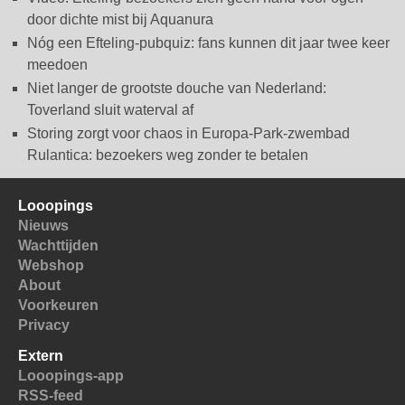
door dichte mist bij Aquanura
Nóg een Efteling-pubquiz: fans kunnen dit jaar twee keer
meedoen
Niet langer de grootste douche van Nederland:
Toverland sluit waterval af
Storing zorgt voor chaos in Europa-Park-zwembad
Rulantica: bezoekers weg zonder te betalen
Looopings
Nieuws
Wachttijden
Webshop
About
Voorkeuren
Privacy
Extern
Looopings-app
RSS-feed