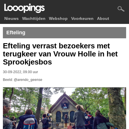
Nieuws
Wachttijden
Webshop
Voorkeuren
About
Efteling
Efteling verrast bezoekers met
terugkeer van Vrouw Holle in het
Sprookjesbos
30-09-2022, 09.00 uur
Beeld: @arendo_geense