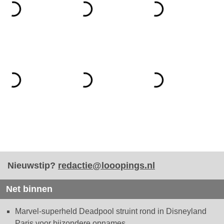
Nieuwstip?
redactie@looopings.nl
Net binnen
Marvel-superheld Deadpool struint rond in Disneyland
Paris voor bijzondere opnames