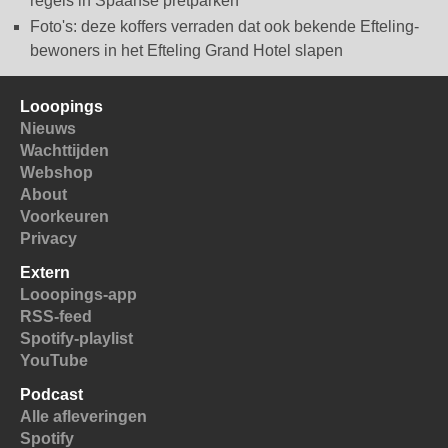
regels in Spaanse pretparken
Foto's: deze koffers verraden dat ook bekende Efteling-
bewoners in het Efteling Grand Hotel slapen
Looopings
Nieuws
Wachttijden
Webshop
About
Voorkeuren
Privacy
Extern
Looopings-app
RSS-feed
Spotify-playlist
YouTube
Podcast
Alle afleveringen
Spotify