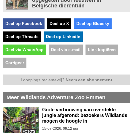
Belgische dierentuin
Deel op Facebook
Deel op X
Deel op Bluesky
Deel op Threads
Deel op LinkedIn
Deel via WhatsApp
Deel via e-mail
Link kopiëren
Corrigeer
Looopings reclamevrij?
Neem een abonnement
Meer Wildlands Adventure Zoo Emmen
Grote verbouwing van overdekte
jungle afgerond: bezoekers Wildlands
mogen de hoogte in
15-07-2026, 09.12 uur
FOTO'S