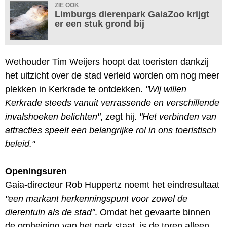
ZIE OOK
Limburgs dierenpark GaiaZoo krijgt
er een stuk grond bij
Wethouder Tim Weijers hoopt dat toeristen dankzij
het uitzicht over de stad verleid worden om nog meer
plekken in Kerkrade te ontdekken.
"Wij willen
Kerkrade steeds vanuit verrassende en verschillende
invalshoeken belichten"
, zegt hij.
"Het verbinden van
attracties speelt een belangrijke rol in ons toeristisch
beleid."
Openingsuren
Gaia-directeur Rob Huppertz noemt het eindresultaat
"een markant herkenningspunt voor zowel de
dierentuin als de stad"
. Omdat het gevaarte binnen
de omheining van het park staat, is de toren alleen