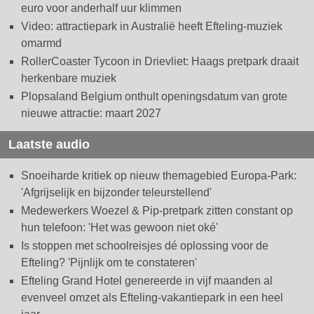
euro voor anderhalf uur klimmen
Video: attractiepark in Australië heeft Efteling-muziek
omarmd
RollerCoaster Tycoon in Drievliet: Haags pretpark draait
herkenbare muziek
Plopsaland Belgium onthult openingsdatum van grote
nieuwe attractie: maart 2027
Laatste audio
Snoeiharde kritiek op nieuw themagebied Europa-Park:
'Afgrijselijk en bijzonder teleurstellend'
Medewerkers Woezel & Pip-pretpark zitten constant op
hun telefoon: 'Het was gewoon niet oké'
Is stoppen met schoolreisjes dé oplossing voor de
Efteling? 'Pijnlijk om te constateren'
Efteling Grand Hotel genereerde in vijf maanden al
evenveel omzet als Efteling-vakantiepark in een heel