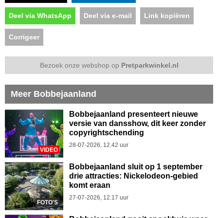
Deel via WhatsApp
Deel via e-mail
Link kopiëren
Corrigeer
Bezoek onze webshop op
Pretparkwinkel.nl
Meer Bobbejaanland
Bobbejaanland presenteert nieuwe
versie van dansshow, dit keer zonder
copyrightschending
28-07-2026, 12.42 uur
VIDEO
Bobbejaanland sluit op 1 september
drie attracties: Nickelodeon-gebied
komt eraan
27-07-2026, 12.17 uur
FOTO'S