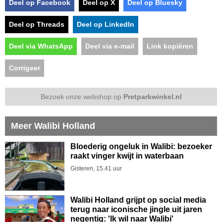
Deel op Facebook
Deel op X
Deel op Bluesky
Deel op Threads
Deel op LinkedIn
Deel via WhatsApp
Deel via e-mail
Link kopiëren
Corrigeer
Bezoek onze webshop op
Pretparkwinkel.nl
Meer Walibi Holland
Bloederig ongeluk in Walibi: bezoeker
raakt vinger kwijt in waterbaan
Gisteren, 15.41 uur
Walibi Holland grijpt op social media
terug naar iconische jingle uit jaren
negentig: 'Ik wil naar Walibi'