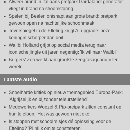
Alweer brand in Italiaans pretpark Gardaland: generator
vliegt in brand na stroomstoring
Spelen bij Beelen ontsnapt aan grote brand: pretpark
gewoon open na nachtelijke schoonmaak
Toverspiegel in de Efteling krijgt AI-upgrade: boze
koningin scherper dan ooit
Walibi Holland grijpt op social media terug naar
iconische jingle uit jaren negentig: 'Ik wil naar Walibi'
Burgers' Zoo werkt aan grootste zeegrasaquarium ter
wereld
Laatste audio
Snoeiharde kritiek op nieuw themagebied Europa-Park:
'Afgrijselijk en bijzonder teleurstellend'
Medewerkers Woezel & Pip-pretpark zitten constant op
hun telefoon: 'Het was gewoon niet oké'
Is stoppen met schoolreisjes dé oplossing voor de
Efteling? 'Pijnlijk om te constateren'