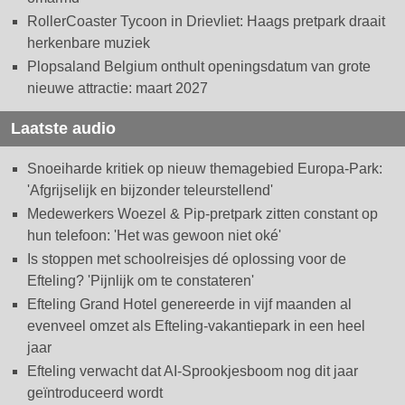
RollerCoaster Tycoon in Drievliet: Haags pretpark draait
herkenbare muziek
Plopsaland Belgium onthult openingsdatum van grote
nieuwe attractie: maart 2027
Laatste audio
Snoeiharde kritiek op nieuw themagebied Europa-Park:
'Afgrijselijk en bijzonder teleurstellend'
Medewerkers Woezel & Pip-pretpark zitten constant op
hun telefoon: 'Het was gewoon niet oké'
Is stoppen met schoolreisjes dé oplossing voor de
Efteling? 'Pijnlijk om te constateren'
Efteling Grand Hotel genereerde in vijf maanden al
evenveel omzet als Efteling-vakantiepark in een heel
jaar
Efteling verwacht dat AI-Sprookjesboom nog dit jaar
geïntroduceerd wordt